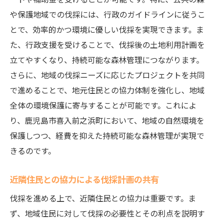
地域資源を活用したコスト削減事例
や保護地域での伐採には、行政のガイドラインに従うこ
地元企業との協力による効率化の実例
とで、効率的かつ環境に優しい伐採を実現できます。ま
効果的な伐採スケジュール管理のケースス
た、行政支援を受けることで、伐採後の土地利用計画を
タディ
立てやすくなり、持続可能な森林管理につながります。
持続可能な伐採戦略がもたらした長期的効
さらに、地域の伐採ニーズに応じたプロジェクトを共同
果
で進めることで、地元住民との協力体制を強化し、地域
失敗事例から学ぶコスト削減の教訓
全体の環境保護に寄与することが可能です。これによ
り、鹿児島市喜入前之浜町において、地域の自然環境を
伐採のよくある質問に答える地域特化のガイド
保護しつつ、経費を抑えた持続可能な森林管理が実現で
鹿児島市での伐採に関する基本的な疑問点
きるのです。
地域特有の伐採規制に関するFAQ
伐採経費に関するよくある質問とその解決
近隣住民との協力による伐採計画の共有
策
伐採を進める上で、近隣住民との協力は重要です。ま
環境保護に関する伐採の質問と回答
ず、地域住民に対して伐採の必要性とその利点を説明す