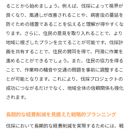
伐採における安全性についての質問集
ることから始めましょう。例えば、伐採によって視界が
伐採計画における地域コミュニケーション
良くなり、風通しが改善されることや、病害虫の蔓延を
の重要性
防ぐための措置であることを伝えると理解が得やすくな
持続可能な森林管理を目指すための伐採経費見
ります。さらに、住民の意見を取り入れることで、より
直し戦略
地域に根ざしたプランを立てることが可能です。伐採計
持続可能な森林管理のための経費削減戦略
画を共有することで、住民の賛同を得て、円滑に作業を
進めることができるでしょう。また、住民の協力を得る
長期的な視点での伐採計画と予算管理
ことで、作業時の騒音や交通の問題を事前に調整するこ
持続可能性を考慮した伐採技術の選定
とが可能となります。これにより、伐採プロジェクトの
地域住民との協働による森林管理
成功につながるだけでなく、地域全体の信頼関係も強化
伐採プロジェクトにおける持続可能な資源
されます。
利用
鹿児島市の自然環境に配慮した持続可能な
長期的な経費削減を見据えた戦略的プランニング
戦略
伐採において長期的な経費削減を実現するためには、戦