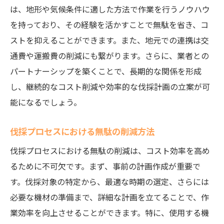
は、地形や気候条件に適した方法で作業を行うノウハウ
環境に優しい伐採技術者の育成
を持っており、その経験を活かすことで無駄を省き、コ
地域の自然資源を活かした持続可能な経営
ストを抑えることができます。また、地元での連携は交
効率的な伐採計画で予算を守りながら持続可能
通費や運搬費の削減にも繋がります。さらに、業者との
性を追求
パートナーシップを築くことで、長期的な関係を形成
伐採プロジェクトの効率的なスケジュール
し、継続的なコスト削減や効率的な伐採計画の立案が可
管理
能になるでしょう。
コスト効果の高い伐採技術の導入
伐採プロセスにおける無駄の削減方法
伐採プロセスにおけるリスク管理とその対
策
伐採プロセスにおける無駄の削減は、コスト効率を高め
るために不可欠です。まず、事前の計画作成が重要で
予算内での最大効率を目指した人員配置
す。伐採対象の特定から、最適な時期の選定、さらには
持続可能性を考慮した資材調達戦略
必要な機材の準備まで、詳細な計画を立てることで、作
継続可能な伐採管理のためのモニタリング
業効率を向上させることができます。特に、使用する機
手法