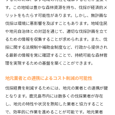
す。この地域は豊かな森林資源を持ち、伐採が経済的メ
本原則
リットをもたらす可能性があります。しかし、無計画な
環境に優しい伐採技術の選択
伐採は環境に悪影響を及ぼすこともあります。地域住民
持続可能な伐採計画の策定方法
や地元自治体との対話を通じて、適切な伐採計画を立て
地域生態系に配慮した伐採スケジュールの
るための情報を収集することが求められます。また、伐
作成
採に関する法規制や補助金制度など、行政から提供され
地元の生態系保全活動の参加
る最新の情報を常に確認することで、持続可能な森林管
再植樹による長期的な環境維持への貢献
理を実現するための基盤を築くことができます。
環境に優しい伐採方法でコストと自然を両立さ
せる
地元業者との連携によるコスト削減の可能性
低環境負荷の伐採機械の利用法
伐採経費を削減するためには、地元の業者との連携が鍵
伐採後の再利用可能な素材の活用
となります。鹿児島市内には数多くの伐採業者が存在
し、地元の特性や状況を熟知した業者と協力すること
エネルギー効率の向上による経費削減
で、効率的に作業を進めることが可能です。地元業者
伐採残材の有効活用によるコスト低減