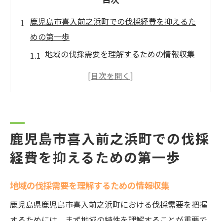
鹿児島市喜入前之浜町での伐採経費を抑えるた
めの第一歩
地域の伐採需要を理解するための情報収集
地元業者との連携によるコスト削減の可能
性
伐採プロセスにおける無駄の削減方法
行政支援を受けた伐採プロジェクトの活用
鹿児島市喜入前之浜町での伐採
近隣住民との協力による伐採計画の共有
経費を抑えるための第一歩
長期的な経費削減を見据えた戦略的プラン
ニング
地域の伐採需要を理解するための情報収集
伐採経費削減の鍵は地域の自然を守ることにあ
り
鹿児島県鹿児島市喜入前之浜町における伐採需要を把握
するためには、まず地域の特性を理解することが重要で
自然保護と伐採のバランスを取るための基