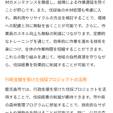
材のメンテナンスを徹底し、故障による作業遅延を防ぐ
鹿児島市で伐採を考えるなら知っておくべき経
ことが肝心です。また、伐採後の木材処理も考慮に入
費削減のポイント
れ、再利用やリサイクルの方法を検討することで、環境
鹿児島市特有の伐採規制とその対応策
への配慮と共に無駄を省くことが可能です。さらに、作
地域施策を活用した伐採経費の抑制方法
業員のスキル向上も無駄の削減につながります。定期的
効率的な伐採経費計画を立てるためのヒン
なトレーニングを通じて、効率的に作業を進める技術を
ト
身につけ、全体の作業時間を短縮することができます。
地域社会との協働による伐採コスト削減
これらの取り組みを通じて、地域の自然資源を守りなが
ら、伐採経費を効果的に削減することが可能です。
伐採作業における最新技術導入の利点
鹿児島市の自然環境に適した伐採技術の選
行政支援を受けた伐採プロジェクトの活用
択
鹿児島市では、行政支援を受けた伐採プロジェクトを活
実際の伐採事例から学ぶ鹿児島市でのコスト削
用することで、伐採経費の削減が期待できます。市や県
減法
の森林管理プログラムに参加することで、技術的なサポ
成功した伐採プロジェクトの具体例
ートや補助金を受けることが可能です。特に、公共の森