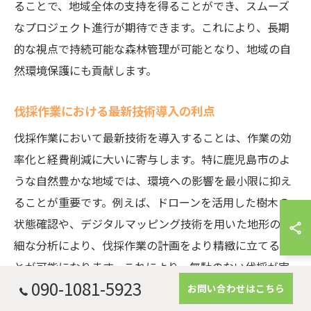
ることで、地域全体の支持を得ることができ、スムーズ
なプロジェクト進行が期待できます。これにより、長期
的な視点で持続可能な森林管理が可能となり、地域の自
然環境保護にも貢献します。
伐採作業における最新技術導入の利点
伐採作業において最新技術を導入することは、作業の効
率化と経費削減に大いに寄与します。特に鹿児島市のよ
うな自然豊かな地域では、環境への影響を最小限に抑え
ることが重要です。例えば、ドローンを活用した樹木の
状態確認や、デジタルマッピング技術を用いた地形の詳
細な分析により、伐採作業の計画をより精緻に立てるこ
とが可能になります。これにより、無駄のない伐採が実
090-1081-5923
現し、コストを大幅に抑えることができます。また、最
お問い合わせはこちら
新の伐採機器の導入により、作業の安全性が向上し、作