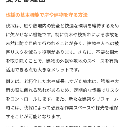
剪定と伐採の役割が庭木管理にもたらす利
伐採の基本機能で庭や建物を守る方法
点
伐採は、庭や敷地内の安全と快適な環境を維持するため
伐採と枝打ちの違いを生活にどう活かすか
に欠かせない機能です。特に倒木や枝折れによる事故を
最適な伐採方法と剪定の選び方を考察
未然に防ぐ目的で行われることが多く、建物や人への被
適切な伐採方法で倒木リスクを防ぐ秘訣
害リスクを減らす役割があります。さらに、不要な樹木
伐採方法の選択で倒木リスクを効果的に減
を取り除くことで、建物の外観や敷地のスペースを有効
少
活用できる点も大きなメリットです。
安全な伐採作業の流れと注意点を解説
例えば、老朽化した木や成長しすぎた植木は、強風や大
伐採が倒木防止に有効な理由とポイント
雨の際に倒れる恐れがあるため、定期的な伐採でリスク
枝打ちと伐採の違いが安全対策に与える影
をコントロールします。また、新たな建築やリフォーム
響
時には、伐採によって必要な作業スペースや採光を確保
伐採による災害リスク軽減の実践例を紹介
することが可能となります。
環境に優しい伐採の実践ポイントを解説