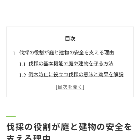
目次
伐採の役割が庭と建物の安全を支える理由
伐採の基本機能で庭や建物を守る方法
倒木防止に役立つ伐採の意味と効果を解説
剪定と伐採の違いが安全管理に与える影響
伐採を活用した敷地のリスク軽減ポイント
伐採で生まれる安心な住環境の特徴を紹介
剪定と伐採の違いを知って最適な選択を
伐採の役割が庭と建物の安全を
剪定と伐採の違いをわかりやすく整理
支える理由
伐採の意味と目的をケース別に徹底解説