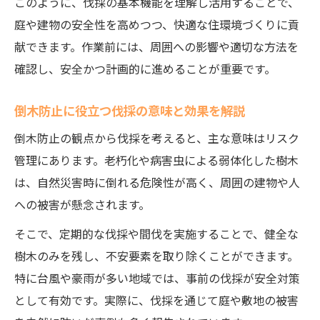
このように、伐採の基本機能を理解し活用することで、
環境配慮の伐採方法で自然と共生する秘訣
庭や建物の安全性を高めつつ、快適な住環境づくりに貢
伐採が生態系へ与える影響と対策を考える
献できます。作業前には、周囲への影響や適切な方法を
確認し、安全かつ計画的に進めることが重要です。
伐採後の木材活用で環境負荷を減らす工夫
伐採と剪定の違いから見た環境保護の視点
倒木防止に役立つ伐採の意味と効果を解説
植栽や森林管理に活きる伐採の技術と意義
倒木防止の観点から伐採を考えると、主な意味はリスク
庭木の伐採がもたらすメリットと注意点
管理にあります。老朽化や病害虫による弱体化した樹木
庭木伐採のメリットと伐採時の注意事項
は、自然災害時に倒れる危険性が高く、周囲の建物や人
伐採がスペース確保や安全確保に役立つ理
への被害が懸念されます。
由
そこで、定期的な伐採や間伐を実施することで、健全な
伐採による景観改善とデメリットを比較検
樹木のみを残し、不安要素を取り除くことができます。
証
特に台風や豪雨が多い地域では、事前の伐採が安全対策
庭木の伐採後に気を付けたいポイントとは
として有効です。実際に、伐採を通じて庭や敷地の被害
伐採と剪定のバランスが快適さを左右する