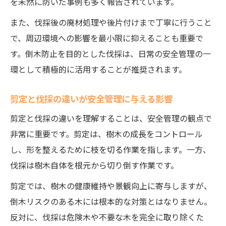
を未然に防いだ事例も多く報告されています。
要因
また、伐採後の廃材処理や後片付けまで丁寧に行うこと
伐採の意味と目的から作業手順まで徹底検証
で、周辺環境への影響を最小限に抑えることも重要で
伐採の意味や目的をわかりやすく解説
す。倒木防止を目的とした伐採は、日常の安全管理の一
伐採作業の基本手順と安全対策を押さえる
環として積極的に活用することが推奨されます。
伐採事例で学ぶ計画的な作業のポイント
剪定と伐採の違いが安全管理に与える影響
伐採方法の違いが目的達成に与える影響
剪定と伐採の違いを理解することは、安全管理の観点で
伐採後の処理や再利用についての基礎知識
非常に重要です。剪定は、樹木の成長をコントロール
し、形を整えるために枝を切る作業を指します。一方、
伐採は樹木自体を根元から切り倒す作業です。
剪定では、樹木の健康維持や景観向上に寄与しますが、
倒木リスクのある木には根本的な対策とはなりません。
反対に、伐採は危険木や不要な木を完全に取り除くた