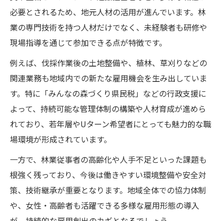
伐採現場で直面する人手不足の背景
必要とされるため、地元人材の活用が進んでいます。林
伐採作業に必要な資金調達の現状と対策
業の専門技術を持つ人材だけでなく、未経験者も研修や
伐採作業員の育成が持続性向上の鍵
現場指導を通じて参加できる点が特徴です。
伐採現場の資金問題と行政支援策の動向
例えば、伐採作業後の土地整備や、植林、草刈りなどの
伐採作業の効率化と人手課題の解消法
関連業務も地域内での新たな雇用機会を生み出していま
す。特に「みんなの森づくり県民税」などの行政支援に
よって、持続可能な管理体制の構築や人材育成が進めら
れており、若年層やUターン希望者にとっても魅力的な職
場環境が形成されています。
一方で、林業従事者の高齢化や人手不足といった課題も
根強く残っており、今後は働きやすい環境整備や安全対
策、技術継承が重要となります。地域全体での協力体制
や、女性・高齢者も活躍できる多様な雇用形態の導入
が、持続的な雇用創出のカギとなるでしょう。