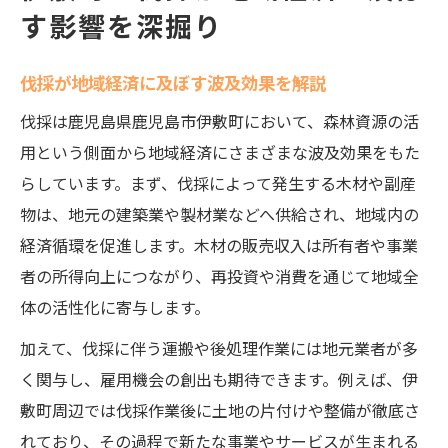
す影響を深掘り
伐採エコノミクスで森林管理が変わる理由
伐採の適切な計画立案が資源循環を促進
伐採が地域経済に及ぼす波及効果を解説
伐採と再造林のバランスが管理効率を左右
伐採は鹿児島県鹿児島市伊敷町において、森林資源の活
伐採による資源最適化と経営の実践例紹介
用という側面から地域経済にさまざまな波及効果をもた
伐採エコノミクスを活用した課題解決策
らしています。まず、伐採によって発生する木材や副産
持続可能な森づくりには伐採後の再造林が重要
物は、地元の建築業や製材業などへ供給され、地域内の
伐採後の再造林が森の持続性を支える理由
経済循環を促進します。木材の販売収入は所有者や事業
伐採と再造林の流れが生態系保全に貢献
者の所得向上につながり、再投資や消費を通じて地域全
伐採現場で求められる再造林の取り組み方
体の活性化に寄与します。
伐採から再造林までの費用対効果を解説
加えて、伐採に伴う運搬や後処理作業には地元業者が多
伐採後の森づくり事例に学ぶ持続可能性
く関与し、雇用機会の創出も期待できます。例えば、伊
敷町周辺では伐採作業後に土地の片付けや整備が徹底さ
みんなの森づくり県民税が伐採現場にもたらす
れており、その過程で新たな事業やサービスが生まれる
変化