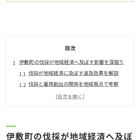
目次
伊敷町の伐採が地域経済へ及ぼす影響を深掘り
伐採が地域経済に及ぼす波及効果を解説
伐採と雇用創出の関係を地域視点で考察
伐採による森林資源の有効活用と経済価値
伐採がもたらす地元産業の発展可能性とは
伐採の経済的恩恵と持続可能な地域づくり
森林資源管理に伐採エコノミクスはどう役立つ
伊敷町の伐採が地域経済へ及ぼ
か