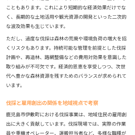
こともあります。これにより短期的な経済効果だけでな
伐採現場で活用される森林税の具体例
く、長期的な土地活用や観光資源の開発といった二次的
伐採と県民税が森づくりに与える影響とは
な波及効果も生じています。
伐採支援のための税制とその活用メリット
ただし、過度な伐採は森林の荒廃や環境負荷の増大を招
伐採と森林税の連携で進む現場改善事例
くリスクもあります。持続可能な管理を前提とした伐採
伐採現場の変化から見る税活用の成果
計画や、再造林、路網整備などの費用対効果を意識した
森林税の使途と伐採の費用対効果を考える視点
取り組みが不可欠です。経済的恩恵を享受しつつ、次世
森林税が伐採に活用される仕組みを解説
代へ豊かな森林資源を残すためのバランスが求められて
伐採に伴う費用対効果を見極めるポイント
います。
伐採と森林税の使途がもたらす実利とは
伐採と雇用創出の関係を地域視点で考察
伐採費用と税活用で検証する地域発展
鹿児島市伊敷町における伐採事業は、地域住民の雇用創
伐採現場での森林税導入の課題と期待
出に大きく貢献しています。伐採現場では、実際の作業
伐採作業現場で感じる人手と資金の課題
員や重機オペレーター、運搬担当者など、多様な職種が