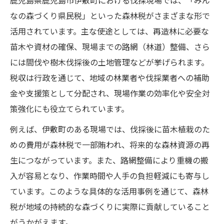
鹿児島県鹿児島市伊敷町における伐採現場では、「みん
なの森づくり県民税」といった森林税がさまざまな形で
活用されています。主な使途としては、再造林に必要な
苗木や資材の確保、現場までの路網（林道）整備、さら
には間伐や樹木伐採後の土地管理などが挙げられます。
税収は行政を通じて、地域の林業者や伐採業者への補助
金や支援策として分配され、現場作業の効率化や安全対
策強化にも役立てられています。
例えば、伊敷町のある現場では、伐採後に苗木植栽のた
めの費用が森林税で一部賄われ、将来的な森林資源の再
生につながっています。また、路網整備により重機の搬
入が容易となり、作業時間や人手の負担軽減にも寄与し
ています。このような具体的な活用事例を通じて、森林
税が地域の持続的な森づくりに実際に貢献していること
がうかがえます。