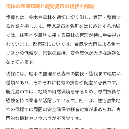
伐採の基礎知識と鹿児島市の現状を解説
高度な伐採技術と安全管理のポイント
伐採とは、樹木や森林を適切に切り倒し、管理・整備す
鹿児島市伐採業者と連携した現場力強化
る作業を指します。鹿児島市本名町をはじめとする地域
最新の伐採技術が現場で生きる瞬間
では、住宅地や農地に接する森林の管理が特に重要視さ
伐採サービス選びで重視すべき基準とは
れています。都市部においては、台風や大雨による倒木
伐採業者選定で押さえるべき重要基準
リスクの低減や、景観の維持、安全確保が大きな課題と
特殊伐採に対応したサービスの比較方法
なっています。
事前見積や対応エリアのチェックポイント
伐採には、庭木の整理から森林の間伐・皆伐まで幅広い
鹿児島市伐採業者の口コミ活用術
種類があり、それぞれに特有の技術や配慮が必要です。
全国林業組合会員名簿と業者選びの関係
鹿児島市では、地域の自然環境を守るため、専門技術や
経験を持つ業者が活躍しています。例えば、住宅密集地
地域環境に配慮した持続可能な伐採の実際
での伐採では周囲の安全確保や騒音対策が求められ、専
伐採が地域環境へ及ぼす影響と配慮点
門的な機材やノウハウが不可欠です。
持続可能な伐採のための林業組合の役割