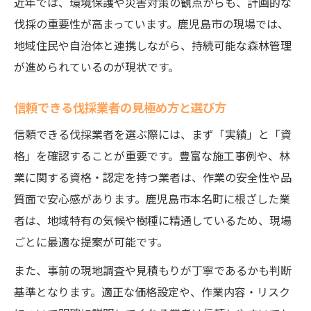
近年では、環境保護や災害対策の観点からも、計画的な
鹿児島県森林組合連合会との連携事例紹介
伐採の重要性が高まっています。鹿児島市の現場では、
地域資源を守るための伐採の工夫と実践
地域住民や自治体と連携しながら、持続可能な森林管理
合法木材利用と伐採現場の取り組み
が進められているのが現状です。
特殊伐採も安心して任せられる理由を解説
特殊伐採に求められる専門技術と安全性
信頼できる伐採業者の見極め方と選び方
伐採グローバルの高所作業対応力とは
信頼できる伐採業者を選ぶ際には、まず「実績」と「資
難木や危険木対応で安心できる体制
格」を確認することが重要です。豊富な施工事例や、林
鹿児島市伐採業者の特殊作業事例に注目
業に関する資格・認定を持つ業者は、作業の安全性や品
質面で安心感があります。鹿児島市本名町に根ざした業
全国林業組合と連携したサポート体制
者は、地域特有の気候や樹種に精通しているため、現場
この地域における伐採業の新たな価値と展望
ごとに最適な提案が可能です。
伐採業が地域社会にもたらす新しい価値
また、事前の現地調査や見積もりが丁寧であるかも判断
鹿児島県の林業発展と伐採の今後の展望
基準となります。適正な価格設定や、作業内容・リスク
伐採技術革新による業界の変化を解説