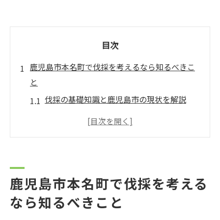
目次
鹿児島市本名町で伐採を考えるなら知るべきこ
と
伐採の基礎知識と鹿児島市の現状を解説
信頼できる伐採業者の見極め方と選び方
鹿児島市で伐採を依頼する際の注意点
伐採グローバルと地域の林業組合の違い
鹿児島県森林組合連合会と伐採の関係性
鹿児島市本名町で伐採を考える
専門性が光る伐採グローバルの現場対応力
なら知るべきこと
特殊伐採に強い現場対応力の理由とは
伐採グローバルのプロによる実績紹介