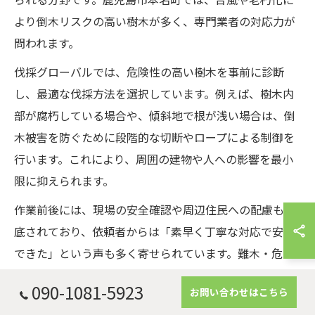
より倒木リスクの高い樹木が多く、専門業者の対応力が
問われます。
伐採グローバルでは、危険性の高い樹木を事前に診断
し、最適な伐採方法を選択しています。例えば、樹木内
部が腐朽している場合や、傾斜地で根が浅い場合は、倒
木被害を防ぐために段階的な切断やロープによる制御を
行います。これにより、周囲の建物や人への影響を最小
限に抑えられます。
作業前後には、現場の安全確認や周辺住民への配慮も徹
底されており、依頼者からは「素早く丁寧な対応で安心
できた」という声も多く寄せられています。難木・危険
木の対応を検討されている方は、リスク説明や作業計画
090-1081-5923
お問い合わせはこちら
の明示を行う業者を選ぶことが重要です。